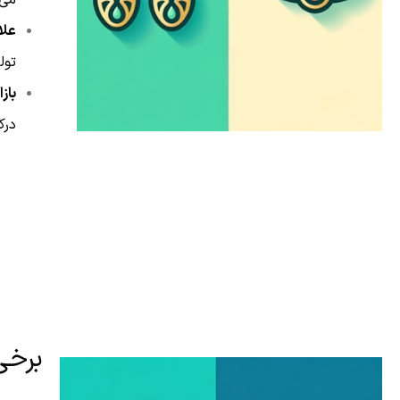
علا
تول
باز
درک
برخی 
.