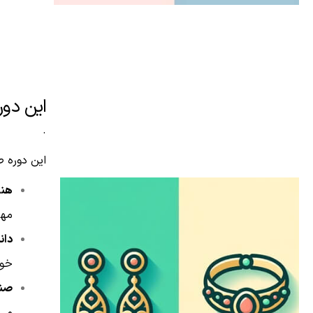
این دور
.
این دوره ط
هنر
مها
دان
خوا
صنع
می‌